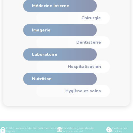
Médecine Interne
Chirurgie
Imagerie
Dentisterie
Laboratoire
Hospitalisation
Nutrition
Hygiène et soins
Politique de confidentialité & mentions
Conditions générales de
Gestion des



légales
fonctionnement
Cookies