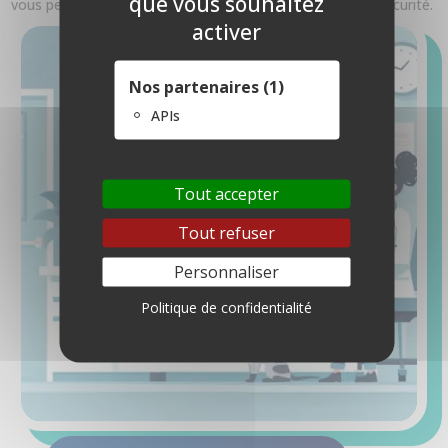
que vous souhaitez
vous permettent d’approfondir certains sujets en toute sécurité.
activer
Nos partenaires (1)
APIs
Tout accepter
Tout refuser
Personnaliser
Politique de confidentialité