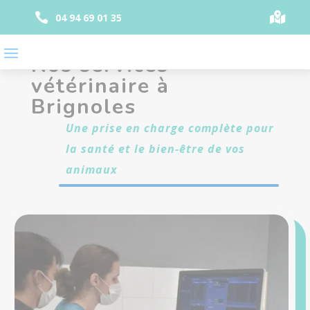
Panneau de gestion des cookies


04 94 69 01 35
Nos services
vétérinaire à
Brignoles
Une prise en charge complète pour
la santé et le bien-être de vos
animaux