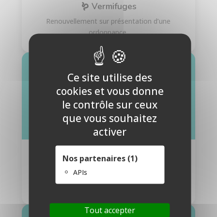
🪱 Vermifuges
Renouvellement sur présentation d’une
ordonnance.
Ce site utilise des
cookies et vous donne
le contrôle sur ceux
que vous souhaitez
activer
💊 Médicaments prescrits
Nos partenaires (1)
APIs
Délivrés après consultation ou sur ordonnance
valide.
Tout accepter