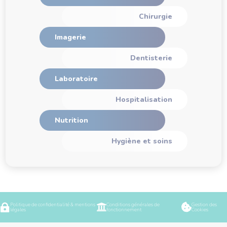
Chirurgie
Imagerie
Dentisterie
Laboratoire
Hospitalisation
Nutrition
Hygiène et soins
Politique de confidentialité & mentions
Conditions générales de
Gestion des



légales
fonctionnement
Cookies