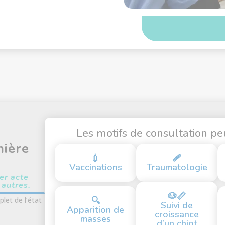
Les motifs de consultation pe
mière
💉
🩹
Vaccinations
Traumatologie
er acte
 autres.
🐶📏
🔍
plet de l’état
Suivi de
Apparition de
croissance
masses
d’un chiot