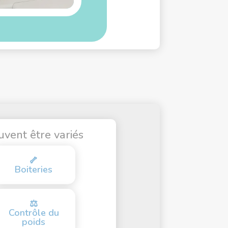
uvent être variés
🦴
Boiteries
⚖️
Contrôle du
poids