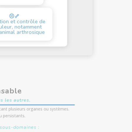
😣🦴
tion et contrôle de
uleur, notamment
’animal arthrosique
nsable
s les autres.
ctant plusieurs organes ou systèmes.
 persistants.
 sous-domaines :