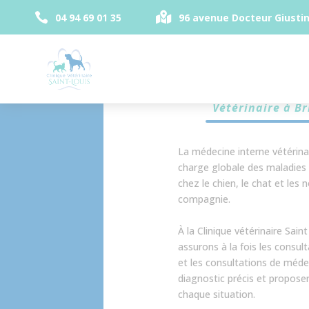
Panneau de gestion des cookies


04 94 69 01 35
96 avenue Docteur Giustin
Médecine in
Vétérinaire à Br
La médecine interne vétérinai
charge globale des maladies
chez le chien, le chat et le
compagnie.
À la Clinique vétérinaire Sain
assurons à la fois les consu
et les consultations de médec
diagnostic précis et propose
chaque situation.