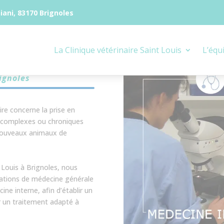
iani, 83170 Brignoles
La Clinique vétérinaire Saint Louis
L’équ
terne
ignoles
re concerne la prise en
 complexes ou chroniques
s nouveaux animaux de
t Louis à Brignoles, nous
ltations de médecine générale
ine interne, afin d’établir un
r un traitement adapté à