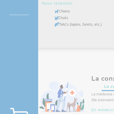
Nous recevons :
Chiens

Chats

NACs (lapins, furets, etc.)

La con
La c
La médecine i
Elle intervie
En médecin
Boutique en