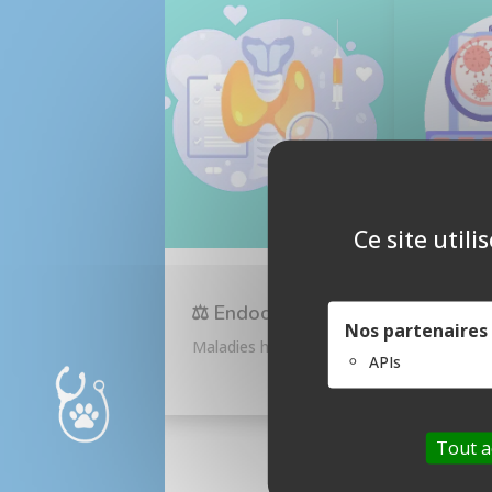
Ce site util
🩸 Hé
imm
⚖ Endocrinologie
Nos partenaires 
Affectio
Maladies hormonales.
APIs
imm
Bilan Sénior
Tout a