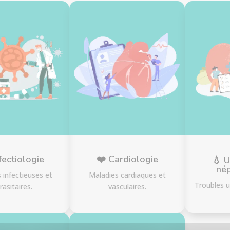
fectiologie
❤️ Cardiologie
💧 U
né
 infectieuses et
Maladies cardiaques et
Troubles u
rasitaires.
vasculaires.