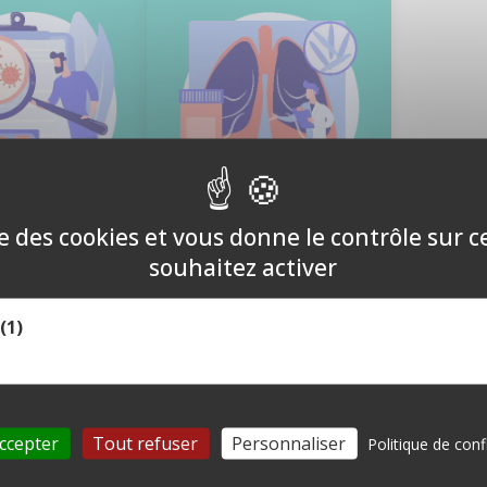
ise des cookies et vous donne le contrôle sur 
souhaitez activer
matologie et
unologie
🌬 ORL et pneumologie
(1)
ns sanguines et
Affections respiratoires.
unitaires.

ccepter
Tout refuser
Personnaliser
Politique de conf