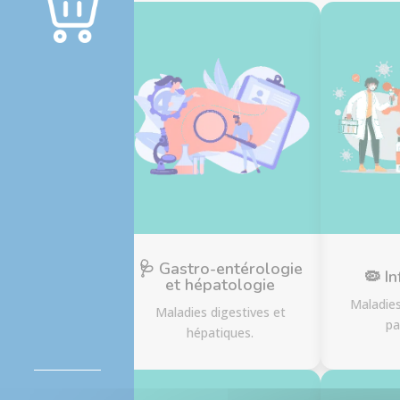
ligne
🩺 Gastro-entérologie
🦠 In
et hépatologie
Maladies
Maladies digestives et
pa
hépatiques.