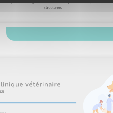
La prise en charge nécessite une analyse méthodique et
structurée.
linique vétérinaire
es