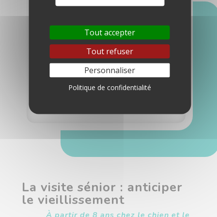
significativement les chances de
guérison.
Tout accepter
Un examen annuel est bien plus
qu’un simple contrôle :
Tout refuser
c’est un véritable bilan de santé
Personnaliser
qui permet d’agir tôt et
d’accompagner votre animal tout
Politique de confidentialité
au long de sa vie.
La visite sénior : anticiper
le vieillissement
À partir de 8 ans chez le chien et le