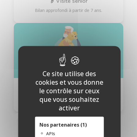
👴 Visite sénior
Bilan approfondi à partir de 7 ans.
Ce site utilise des
cookies et vous donne
le contrôle sur ceux
🩺 Suivi de pathologie chronique
que vous souhaitez
Surveillance trimestrielle si nécessaire.

activer
Nos partenaires (1)
APIs
Un dépistage précoce augmente