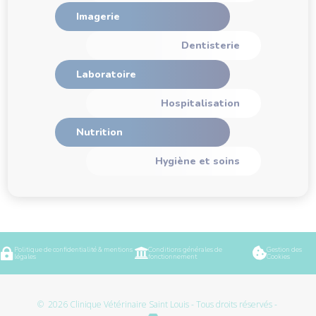
Imagerie
Dentisterie
Laboratoire
Hospitalisation
Nutrition
Hygiène et soins
Politique de confidentialité & mentions
Conditions générales de
Gestion des



légales
fonctionnement
Cookies
© 2026
Clinique Vétérinaire Saint Louis - Tous droits réservés -