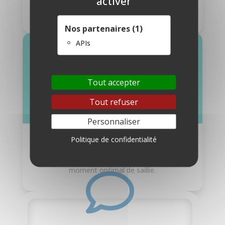
activer
Dépistage précoce des maladies à partir de 8 ans.
Nos partenaires (1)
APIs
Tout accepter
Tout refuser
Personnaliser
Politique de confidentialité
🐶 Reproduction
Dosage de la progestérone pour déterminer le
moment optimal de saillie.
