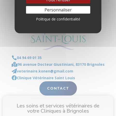
Personnaliser
Politique de confidentialité

04 94 69 01 35

96 avenue Docteur Giustiniani, 83170 Brignoles

veterinaire.konen@gmail.com

Clinique Vétérinaire Saint Louis
CONTACT
Les soins et services vétérinaires de
votre Cliniques à Brignoles