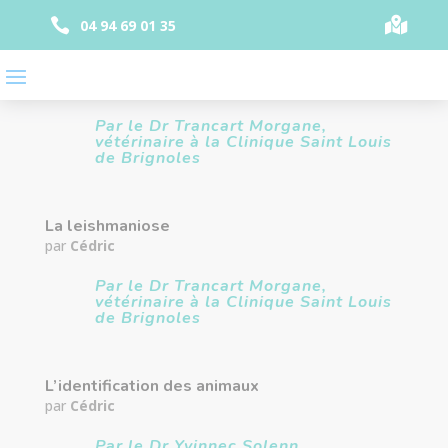
Panneau de gestion des cookies


04 94 69 01 35
Le surpoids chez nos animaux de compagnie
par
Cédric
Par le Dr Trancart Morgane,
vétérinaire à la Clinique Saint Louis
de Brignoles
La leishmaniose
par
Cédric
Par le Dr Trancart Morgane,
vétérinaire à la Clinique Saint Louis
de Brignoles
L’identification des animaux
par
Cédric
Par le Dr Yvinnec Solenn,