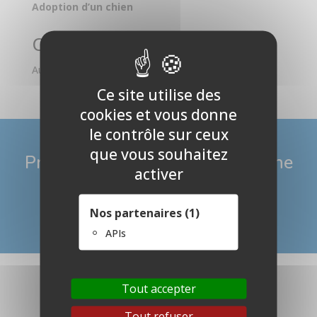
Adoption d’un chien
Commentaires récents
Aucun commentaire à afficher.
Ce site utilise des
cookies et vous donne
le contrôle sur ceux
que vous souhaitez
Prendre
RENDEZ-VOUS
en ligne
activer
PRENDRE RDV EN LIGNE
Nos partenaires (1)
APIs
Tout accepter
Tout refuser